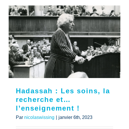
Hadassah : Les soins, la
recherche et…
l’enseignement !
Par
nicolaswissing
|
janvier 6th, 2023