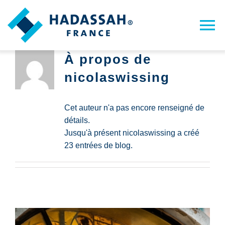
Passer
au
To
contenu
Na
À propos de
Accueil
nicolaswissing
Hadassah France
Cet auteur n'a pas encore renseigné de
détails.
L’Hôpital Hadassah
Jusqu'à présent nicolaswissing a créé
23 entrées de blog.
Notre ADN
NOUS SOUTENIR